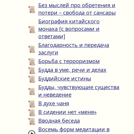
Без мыслей про обретения и
потери – свобода от сансары
Биография китайского
монаха [с вопросами и
ответами]
Благодарность и передача
заслуги
Борьба с терроризмом
Будда в уме, речи и делах
Буддийские истины
Будды, чувствующие существа
и неведение
В духе чаня
В сидении нет «меня»
Вводная беседа
Восемь форм медитации в