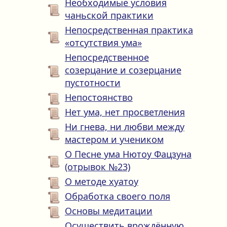
Необходимые условия
чаньской практики
Непосредственная практика
«отсутствия ума»
Непосредственное
созерцание и созерцание
пустотности
Непостоянство
Нет ума, нет просветления
Ни гнева, ни любви между
мастером и учеником
О Песне ума Нютоу Фацзуна
(отрывок №23)
О методе хуатоу
Обработка своего поля
Основы медитации
Осуществить врождённую