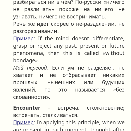
разбираться ни в чём? По-русски «ничего
не различать» похоже на ничего не
узнавать, ничего не воспринимать.
Речь же идёт скорее о не-разделении, не
разгораживании.
Пример
: If the mind doesnt differentiate,
grasp or reject any past, present or future
phenomena, then this is called «without
bondage».
Мой перевод:
Если ум не разделяет, не
хватает и не отбрасывает никаких
прошлых, нынешних или будущих
явлений, то это называется «без
скованности».
Encounter
– встреча, столкновение;
встречать, сталкиваться.
Пример
: In applying this principle, when we
are present in each moment, thought after