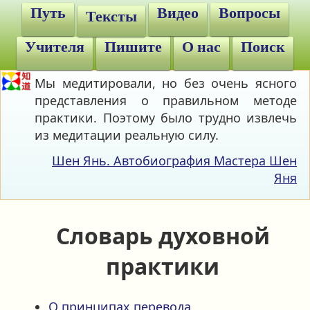
Путь
Видео
Вопросы
Тексты
Учителя
Пишите
О нас
Поиск
Мы медитировали, но без очень ясного
представления о правильном методе
практики. Поэтому было трудно извлечь
из медитации реальную силу.
Шен Янь. Автобиография Мастера Шен
Яня
Словарь духовной
практики
О принципах перевода