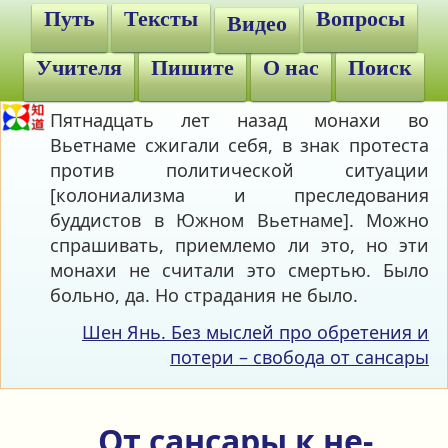
Путь
Тексты
Вопросы
Видео
Учителя
Пишите
О нас
Поиск
Пятнадцать лет назад монахи во
Вьетнаме сжигали себя, в знак протеста
против политической ситуации
[колониализма и преследования
буддистов в Южном Вьетнаме]. Можно
спрашивать, приемлемо ли это, но эти
монахи не считали это смертью. Было
больно, да. Но страдания не было.
Шен Янь. Без мыслей про обретения и
потери – свобода от сансары
От сансары к не-