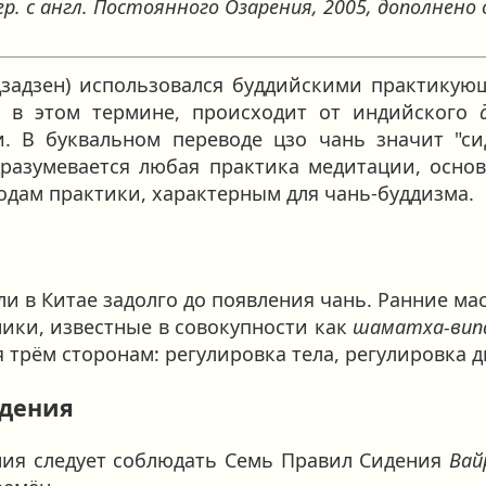
ер. с англ. Постоянного Озарения, 2005, дополнено о
дзадзен) использовался буддийскими практикую
ся в этом термине, происходит от индийского
. В буквальном переводе цзо чань значит "си
разумевается любая практика медитации, осно
одам практики, характерным для чань-буддизма.
и в Китае задолго до появления чань. Ранние ма
ики, известные в совокупности как
шаматха-вип
 трём сторонам: регулировка тела, регулировка д
идения
ния следует соблюдать Семь Правил Сидения
Вай