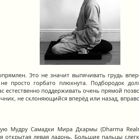
рямлен. Это не значит выпячивать грудь вперё
не просто горбато плюхнута. Подбородок дол
ас естественно поддерживать очень прямой поз
чник, не склоняющийся вперёд или назад, вправо
мую Мудру Самадхи Мира Дхармы (Dharma Real
ся открытая левая ладонь. Большие пальцы слег