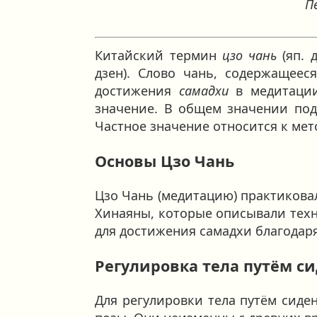
П
Китайский термин
цзо чань
(яп. 
дзен). Слово чань, содержащее
достижения
самадхи
в медитации
значение. В общем значении под
Частное значение относится к мет
Основы Цзо Чань
Цзо Чань (медитацию) практиковал
Хинаяны, которые описывали техн
для достижения самадхи благодаря
Регулировка тела путём с
Для регулировки тела путём сиде