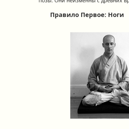
позы. Они неизменны с древних в
Правило Первое: Ноги