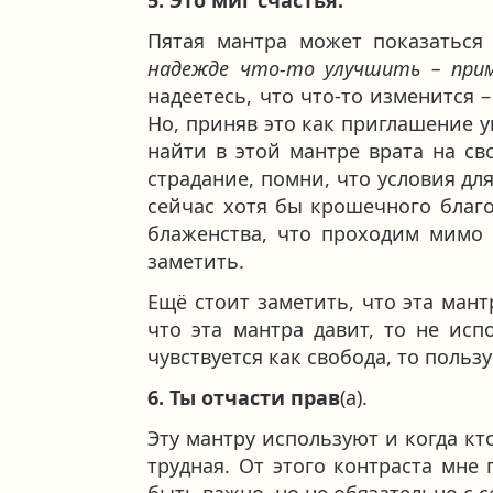
Пятая мантра может показатьс
надежде что-то улучшить – прим.
надеетесь, что что-то изменится –
Но, приняв это как приглашение 
найти в этой мантре врата на сво
страдание, помни, что условия для
сейчас хотя бы крошечного благо
блаженства, что проходим мимо 
заметить.
Ещё стоит заметить, что эта мант
что эта мантра давит, то не исп
чувствуется как свобода, то польз
6. Ты отчасти прав
(а).
Эту мантру используют и когда кто
трудная. От этого контраста мне
быть важно, но не обязательно с 