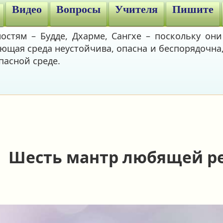
Видео
Вопросы
Учителя
Пишите
стям – Будде, Дхарме, Сангхе – поскольку они
ющая среда неустойчива, опасна и беспорядочна,
пасной среде.
Шесть мантр любящей р