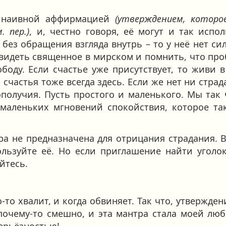
я наивной аффирмацией
(утверждением, которо
 пер.)
, и, честно говоря, её могут и так испо
 без обращения взгляда внутрь – то у неё нет си
увидеть священное в мирском и помнить, что про
боду. Если счастье уже присутствует, то живи 
 счастья тоже всегда здесь. Если же нет ни страд
получия. Пусть простого и маленького. Мы так
маленьких мгновений спокойствия, которое так
ра не предназначена для отрицания страдания. В
ользуйте её. Но если приглашение найти уголо
уйтесь.
-то хвалит, и когда обвиняет. Так что, утвержде
 почему-то смешно, и эта мантра стала моей л
серьёзностью!