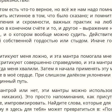
этом есть что-то верное, но всё же нам надо помн
ить истинное в том, что было сказано; и помнить
рпения и скромности, важных практик на лю
но в конечном счёте и то, и другое – выражение 
их, и о котором вообще можно судить. Действите
й собственной гордостью или стыдом. Иначе го
ритикуют меня ложно, и эта мантра помогала мне
 критикуют совершенно справедливо, и эта мантра
огда меня хвалили. Затем я начала применять эту
е в моё сердце. При слишком далёком уклонении 
динный путь.
мантрой или нет, эти мантры можно использ
никаких). Это просто напоминания, как присут
е, импровизировать. Найдите слова, которые дл
му я здесь для тебя» может превратиться в: «П