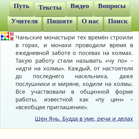
Путь
Видео
Вопросы
Тексты
Учителя
Пишите
О нас
Поиск
Чаньские монастыри тех времён строили
в горах, и монахи проводили время в
ежедневной заботе о посевах на холмах.
Такую работу стали называть «чу по» –
«идти на холмы». Каждый, от настоятеля
до последнего насельника, даже
послушники и миряне, ходили на холмы.
Все участвовали в общинной форме
работы, известной как «пу цин» –
«всеобщее приглашение».
Шен Янь. Будда в уме, речи и делах