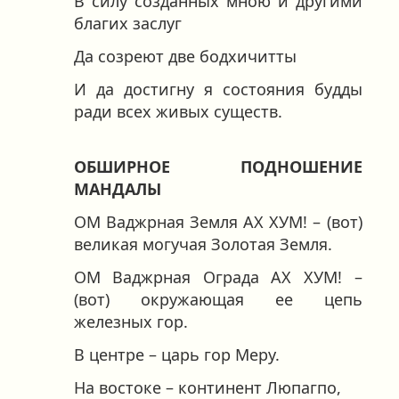
В силу созданных мною и другими
благих заслуг
Да созреют две бодхичитты
И да достигну я состояния будды
ради всех живых существ.
ОБШИРНОЕ ПОДНОШЕНИЕ
МАНДАЛЫ
ОМ Ваджрная Земля АХ ХУМ! – (вот)
великая могучая Золотая Земля.
ОМ Ваджрная Ограда АХ ХУМ! –
(вот) окружающая ее цепь
железных гор.
В центре – царь гор Меру.
На востоке – континент Люпагпо,